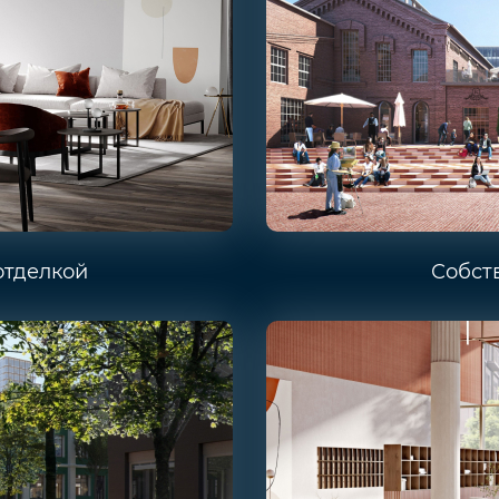
отделкой
Собст